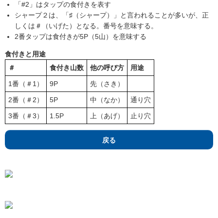
「#2」はタップの食付きを表す
シャープ２は、「♯（シャープ）」と言われることが多いが、正
しくは＃（いげた）となる。番号を意味する。
2番タップは食付きが5P（5山）を意味する
食付きと用途
＃
食付き山数
他の呼び方
用途
1番（＃1）
9P
先（さき）
2番（＃2）
5P
中（なか）
通り穴
3番（＃3）
1.5P
上（あげ）
止り穴
戻る