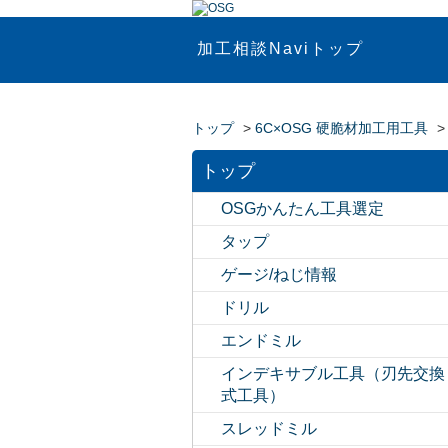
加工相談Naviトップ
トップ
>
6C×OSG 硬脆材加工用工具
トップ
OSGかんたん工具選定
タップ
ゲージ/ねじ情報
ドリル
エンドミル
インデキサブル工具（刃先交換
式工具）
スレッドミル