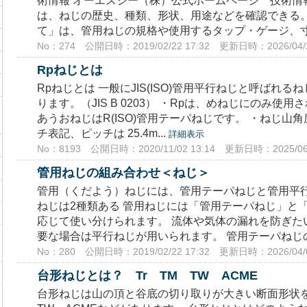
術情報 オーエスジー（株）公式ホームページ 技術情
は、ねじの歴史、種類、形状、用途などを確認できる。
て」は、管用ねじの規格や使用するタップ・ゲージ、寸法
No：274
公開日時：2019/02/22 17:32
更新日時：2026/04/2
Rpねじとは
Rpねじとは 一般にJIS(ISO)管用平行ねじと呼ばれ
ります。（JIS B 0203） ・Rpは、めねじにのみ使
あうおねじはR(ISO)管用テーパねじです。 ・ねじ山角
チ表記、ピッチは 25.4m...
詳細表示
No：8193
公開日時：2020/11/02 13:14
更新日時：2025/06/
管用ねじの組み合わせ＜ねじ＞
管用（くだよう）ねじには、管用テーパねじと管用平行
ねじは2種類ある 管用ねじには「管用テーパねじ」と
応じて使い分けられます。 流体や気体の漏れを防ぎた
要な場合は平行ねじが用いられます。 管用テーパねじの
No：280
公開日時：2019/02/22 17:32
更新日時：2026/04/0
台形ねじとは？ Tr TM TW ACME
台形ねじは山の頂と谷底の切り取りが大きい断面形状を