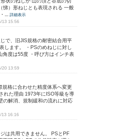
な形状のねじか 山の頂と谷底の切
（悌）形ねじとも表現される 一般
...
詳細表示
13 15:56
ねじで、旧JIS規格の耐密結合用平
Sと表します。 ・PSのめねじに対し
山角度は55度 ・呼び方はインチ表
20 13:59
国際規格に合わせた精度体系へ変更
れた理由 1973年にISO等級を導
壁の解消、規制緩和の流れに対応
13 16:16
ジは共用できません。 PSとPF