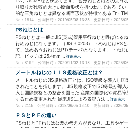
TW、ACMEなどがあります。 台形ねじとはどのよう
り取りが比較的大きい断面形状を持つねじである てい
的な三角ねじとは異なる断面形状が特徴である Tr・TM・
No：1814
公開日時：2019/05/08 16:33
更新日時：2026/05/
PSねじとは
PSねじとは 一般にJIS(英式)管用平行ねじと呼ばれる
行めねじになります。（JIS B 0203） ・めねじはP
て、はめあうおねじはPT(テーパ)となります。 ・ねじ
記、ピッチは 25.4mm ...
詳細表示
No：8192
公開日時：2020/11/02 13:13
更新日時：2025/06/
メートルねじのＪＩＳ規格改正とは？
メートルねじのJIS規格改正とは、ISO等級を導入し
されたことを指します。 JIS規格改正でISO等級が導入さ
入し国際規格との整合を図った 産業の国際化や貿易障
するため変更された 従来JISによる表記方法...
詳細表示
No：2115
公開日時：2019/06/05 13:10
更新日時：2026/05/
ＰＳとＰＦの違い
PSねじとPFねじは公差の考え方が異なり、工具やゲー