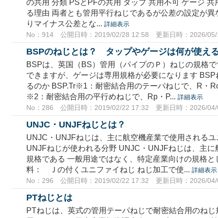
の共用 分類 PSとPFの共用 タップ 共用不可 ゲージ 
る理由 両者とも管用平行ねじであるが公差の設定が異
りマイナス公差とな...
詳細表示
No：914
公開日時：2019/02/28 12:58
更新日時：2026/05/1
BSPのねじとは？ タップやゲージは何が使え
BSPは、英国（BS）管用（パイプのＰ）ねじの規格です
できますが、ゲージは専用規格が必要になります BS
るのか BSP.Tr※1：耐密結合用のテーパねじで、R・Rc
※2：耐密結合用の平行めねじで、Rp・P...
詳細表示
No：286
公開日時：2019/02/22 17:32
更新日時：2026/04/0
UNJC・UNJFねじとは？
UNJC・UNJFねじは、主に航空機産業で使用されるユ
UNJFねじが使われる分野 UNJC・UNJFねじは、
規格である 一般用途ではなく、特定産業向けの規格と
料： Ｊの付くユニファイねじ ねじ加工で使...
詳細表示
No：296
公開日時：2019/02/22 17:32
更新日時：2026/04/0
PTねじとは
PTねじは、英式の管用テーパねじで耐密結合用のねじ規格です