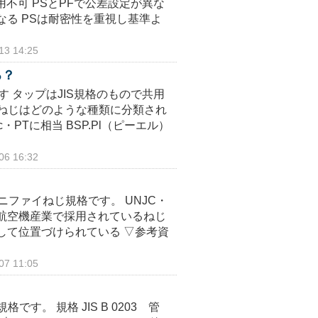
共用不可 PSとPFで公差設定が異な
なる PSは耐密性を重視し基準よ
3 14:25
る？
 タップはJIS規格のもので共用
Pねじはどのような種類に分類され
・PTに相当 BSP.Pl（ピーエル）
6 16:32
ニファイねじ規格です。 UNJC・
主に航空機産業で採用されているねじ
して位置づけられている ▽参考資
7 11:05
。 規格 JIS B 0203 管