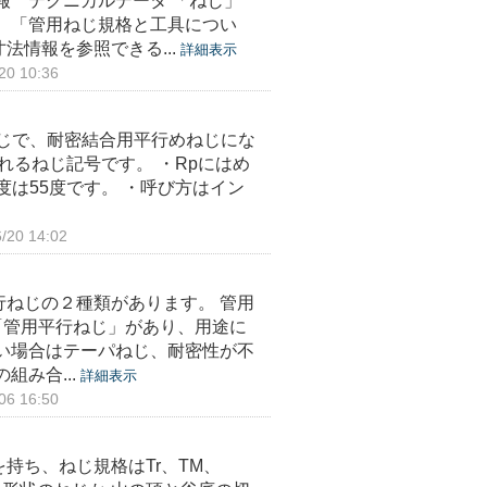
報 テクニカルデータ 「ねじ」
 「管用ねじ規格と工具につい
情報を参照できる...
詳細表示
0 10:36
るねじで、耐密結合用平行めねじにな
用されるねじ記号です。 ・Rpにはめ
度は55度です。 ・呼び方はイン
20 14:02
ねじの２種類があります。 管用
「管用平行ねじ」があり、用途に
い場合はテーパねじ、耐密性が不
組み合...
詳細表示
6 16:50
持ち、ねじ規格はTr、TM、