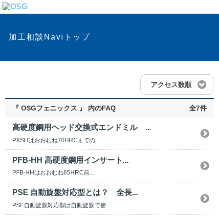
加工相談Naviトップ
アクセス数順
『 OSGフェニックス 』 内のFAQ
全7件
高硬度鋼用ヘッド交換式エンドミル ...
PXSHはおおむね70HRCまでの...
PFB-HH 高硬度鋼用インサート...
PFB-HHはおおむね65HRC前...
PSE 自動旋盤対応型とは？ 全長...
PSE自動旋盤対応型は自動旋盤で使...