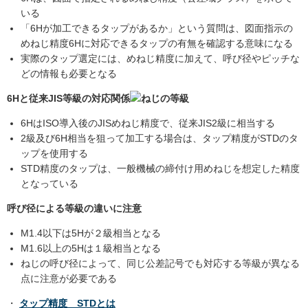
いる
「6Hが加工できるタップがあるか」という質問は、図面指示の
めねじ精度6Hに対応できるタップの有無を確認する意味になる
実際のタップ選定には、めねじ精度に加えて、呼び径やピッチな
どの情報も必要となる
6Hと従来JIS等級の対応関係
6HはISO導入後のJISめねじ精度で、従来JIS2級に相当する
2級及び6H相当を狙って加工する場合は、タップ精度がSTDのタ
ップを使用する
STD精度のタップは、一般機械の締付け用めねじを想定した精度
となっている
呼び径による等級の違いに注意
M1.4以下は5Hが２級相当となる
M1.6以上の5Hは１級相当となる
ねじの呼び径によって、同じ公差記号でも対応する等級が異なる
点に注意が必要である
・
タップ精度 STDとは