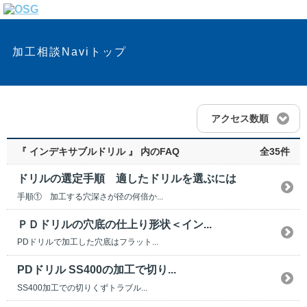
加工相談Naviトップ
アクセス数順
『 インデキサブルドリル 』 内のFAQ
全35件
ドリルの選定手順 適したドリルを選ぶには
手順① 加工する穴深さが径の何倍か...
ＰＤドリルの穴底の仕上り形状＜イン...
PDドリルで加工した穴底はフラット...
PDドリル SS400の加工で切り...
SS400加工での切りくずトラブル...