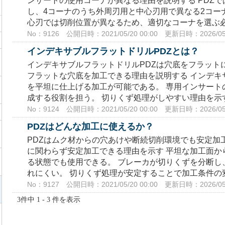
ンサートの使用コーナが異なる理由を説明する PDZで
し、4コーナのうち外周刃用と中心刃用で異なる2コー
心刃では切削位置が異なるため、適切なコーナを選ぶ必要
No：9126
公開日時：2021/05/20 00:00
更新日時：2026/05/
インデキサブルフラットドリルPDZとは？
インデキサブルフラットドリルPDZは穴底をフラットに
フラットな穴底を加工できる理由を説明する インデキ
を平坦に仕上げる加工が可能である。 専用インサート
成する役割を担う。 切りくず処理がしやすい理由を示す 
No：9124
公開日時：2021/05/20 00:00
更新日時：2026/05/
PDZはどんな加工に使えるか？
PDZはムク材からの穴あけや断続切削環境でも安定加
に関わらず安定加工できる理由を示す 平坦な加工面か
る状態でも使用できる。 ブレーカが切りくずを分断し
れにくい。 切りくず処理が安定することで加工条件の変
No：9127
公開日時：2021/05/20 00:00
更新日時：2026/05/
3件中 1 - 3 件を表示