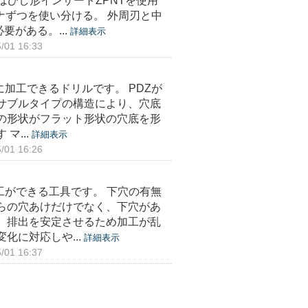
はひし形インサートZPNTを使用
ナずつを使い分ける。 外周刃と中
がある。...
詳細表示
01 16:33
加工できるドリルです。 PDZが
サブルタイプの構造により、穴底
の形状がフラット形状の穴底を形
マ...
詳細表示
01 16:26
工ができる工具です。 下穴の有無
らの穴あけだけでなく、下穴があ
、排出を安定させるため加工が乱
化に対応しや...
詳細表示
01 16:37