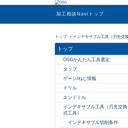
加工相談Naviトップ
トップ
>
インデキサブル工具（刃先交
トップ
OSGかんたん工具選定
タップ
ゲージ/ねじ情報
ドリル
エンドミル
インデキサブル工具（刃先交換
式工具）
インデキサブル切削条件