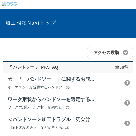
加工相談Naviトップ
アクセス数順
『 バンドソー 』 内のFAQ
全30件
☆ 「 バンドソー 」に関するお問...
オーエスジーが提供するバンドソーの...
ワーク形状からバンドソーを選定する...
ワークの形状（ムク材、形鋼など）に...
＜バンドソー＞加工トラブル 刃欠け...
「降下速度の過大」などが考えられま...