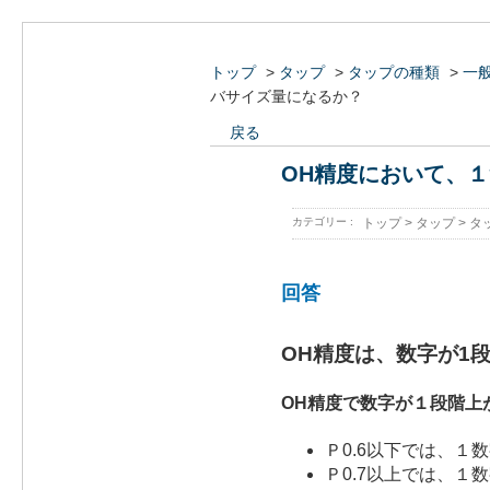
トップ
>
タップ
>
タップの種類
>
一
バサイズ量になるか？
戻る
OH精度において、
カテゴリー :
トップ
>
タップ
>
タ
回答
OH精度は、数字が1
OH精度で数字が１段階上
Ｐ0.6以下では、１
Ｐ0.7以上では、１