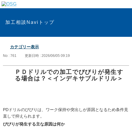
加工相談Naviトップ
カテゴリー表示
No : 761
更新日時 : 2026/06/05 09:19
ＰＤドリルでの加工でびびりが発生す
る場合は？＜インデキサブルドリル＞
PDドリルのびびりは、ワーク保持や突出しが原因となるため条件見
直しで抑えられます。
びびりが発生する主な原因は何か