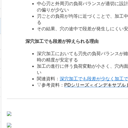
中心刃と外周刃の負荷バランスが適切に設
の偏りが少ない
刃ごとの負荷が均等に近づくことで、加工
る
その結果、穴の途中で段差が発生しにくい
深穴加工でも段差が抑えられる理由
深穴加工においても刃先の負荷バランスが
時の精度が安定する
加工の進行に伴う負荷変動が小さく、穴内
い
関連資料：
深穴加工でも段差が少なく加工で
▽参考資料：
PDシリーズ＜インデキサブル