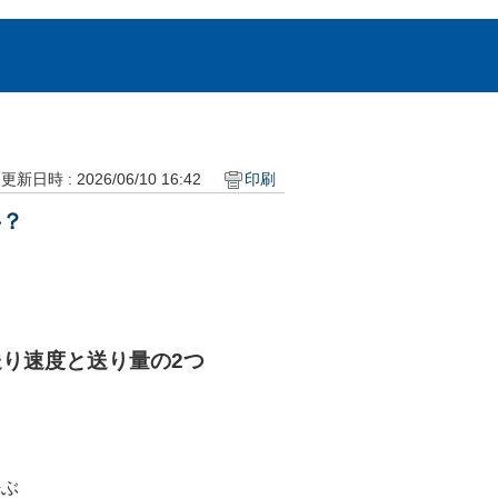
更新日時 : 2026/06/10 16:42
印刷
字？
り速度と送り量の2つ
呼ぶ