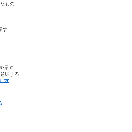
したもの
示す
離を示す
）を意味する
る