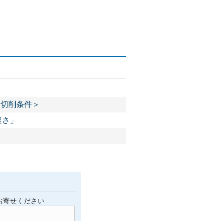
＜切削条件＞
速さ」
お寄せください