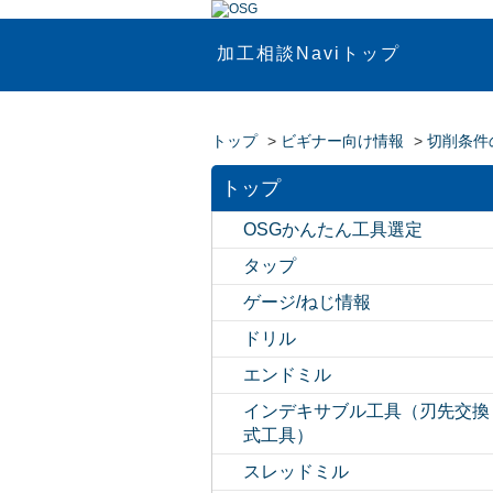
加工相談Naviトップ
トップ
>
ビギナー向け情報
>
切削条件
トップ
OSGかんたん工具選定
タップ
ゲージ/ねじ情報
ドリル
エンドミル
インデキサブル工具（刃先交換
式工具）
スレッドミル