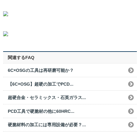
関連するFAQ
6C×OSGの工具は再研磨可能か？
【6C×OSG】超硬の加工でPCD...
超硬合金・セラミックス・石英ガラス...
PCD工具で硬脆材の他に60HRC...
硬脆材料の加工には専用設備が必要？...