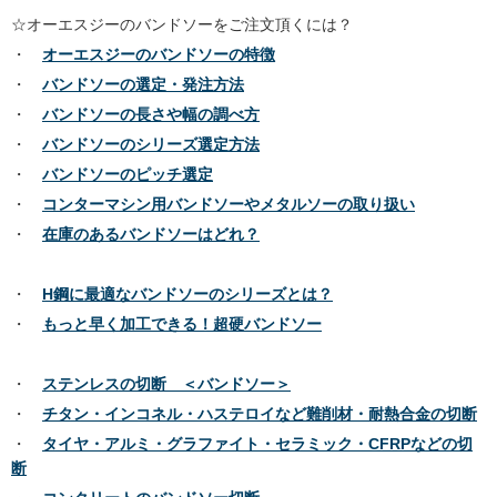
☆オーエスジーのバンドソーをご注文頂くには？
・
オーエスジーのバンドソーの特徴
・
バンドソーの選定・発注方法
・
バンドソーの長さや幅の調べ方
・
バンドソーのシリーズ選定方法
・
バンドソーのピッチ選定
・
コンターマシン用バンドソーやメタルソーの取り扱い
・
在庫のあるバンドソーはどれ？
・
H鋼に最適なバンドソーのシリーズとは？
・
もっと早く加工できる！超硬バンドソー
・
ステンレスの切断 ＜バンドソー＞
・
チタン・インコネル・ハステロイなど難削材・耐熱合金の切断
・
タイヤ・アルミ・グラファイト・セラミック・CFRPなどの切
断