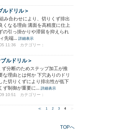
ブルドリル＞
の組み合わせにより、切りくず排出
良くなる理由 溝面を高精度に仕上
ずの引っ掛かりや滞留を抑えられ
先端...
詳細表示
5 11:36
カテゴリー：
サブルドリル＞
くず分断のためステップ加工が推
要な理由とは何か 下穴ありのドリ
した切りくずにより排出性が低下
ず制御が重要に...
詳細表示
9 10:51
カテゴリー：
≪
1
2
3
4
≫
TOPへ