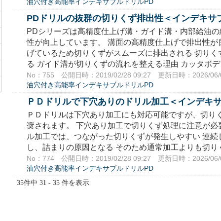
油穴付き高能率インデキサブルドリルPD
PDドリルの抜群の切りくず排出性＜インデキサ
PDシリーズは高精度仕上げ溝・ガイド溝・内部給油
性が向上しています。 溝面の高精度仕上げで排出性が
げているため切りくずがスムーズに排出される 切りく
る ガイド溝が切りくずの流れを整える理由 カッタボディ
No：755
公開日時：2019/02/28 09:27
更新日時：2026/06/0
油穴付き高能率インデキサブルドリルPD
ＰＤドリルで下穴ありのドリル加工＜インデキ
ＰＤドリルは下穴あり加工にも対応可能ですが、切り
奨されます。 下穴あり加工で切りくず処理に注意が必
ル加工では、つながった切りくずが発生しやすい 連続
し、詰まりの原因となる そのため通常加工よりも切りく
No：774
公開日時：2019/02/28 09:27
更新日時：2026/06/0
油穴付き高能率インデキサブルドリルPD
35件中 31 - 35 件を表示