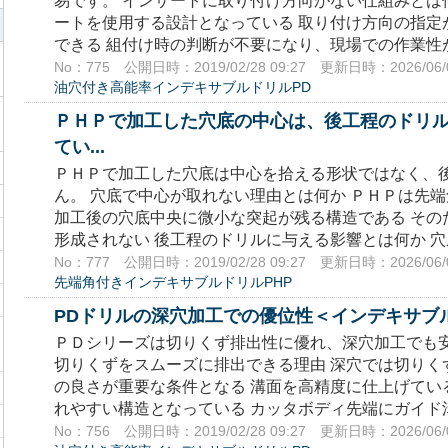
易です。 インサートに取り付け方向がない仕組みとは
ートを使用する設計となっている 取り付け方向の指定
できる 組付け時の判断が不要になり、現場での作業性が向
No：775
公開日時：2019/02/28 09:27
更新日時：2026/06/0
油穴付き高能率インデキサブルドリルPD
ＰＨＰで加工した穴底の中心は、後工程のドリ
てい...
ＰＨＰで加工した穴底は中心を拾える形状ではなく、
ん。 穴底で中心が取れない理由とは何か ＰＨＰは先
加工後の穴底中央に微小な突起が残る構造である その
形成されない 後工程のドリルに与える影響とは何か 穴底
No：777
公開日時：2019/02/28 09:27
更新日時：2026/06/0
先端角付きインデキサブルドリルPHP
PDドリルの深穴加工での優位性＜インデキサブ
ＰＤシリーズは切りくず排出性に優れ、深穴加工でも安
切りくずをスムーズに排出できる理由 深穴では切りく
の良さが重要な条件となる 溝面を高精度に仕上げてい
れやすい構造となっている カッタボディ先端にガイド溝
No：756
公開日時：2019/02/28 09:27
更新日時：2026/06/0