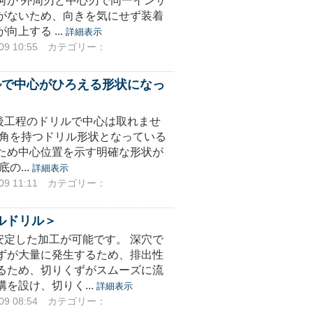
何か 外周刃と中心刃で同一インサ
がないため、向きを気にせず装着
上する ...
詳細表示
9 10:55
カテゴリー：
ルで中心がひろえる形状になっ
後工程のドリルで中心は取れませ
端角を持つドリル形状となっている
ため中心位置を示す明確な形状が
の...
詳細表示
9 11:11
カテゴリー：
ルドリル＞
定した加工が可能です。 深穴で
ずが大量に発生するため、排出性
るため、切りくずがスムーズに流
を設け、切りく...
詳細表示
9 08:54
カテゴリー：