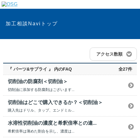
加工相談Naviトップ
アクセス数順
『 パーツ&サプライ 』 内のFAQ
全27件
切削油の防腐剤＜切削油＞
切削油に添加する防腐剤はございます...
切削油はどこで購入できるか？＜切削油＞
購入先はドリル、タップ、エンドミル...
水溶性切削油の濃度と希釈倍率との違...
希釈倍率は薄めた割合を示し、濃度は...